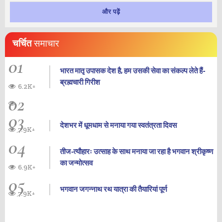
और पढ़ें
चर्चित
समाचार
01
भारत मातृ उपासक देश है, हम उसकी सेवा का संकल्प लेते हैं-
ब्रह्मचारी गिरीश
6.2K+
02
03
देशभर में धूमधाम से मनाया गया स्वतंत्रता दिवस
7.9K+
04
तीज-त्यौहारः उत्साह के साथ मनाया जा रहा है भगवान श्रीकृष्ण
का जन्‍मोत्‍सव
6.9K+
05
भगवान जगन्नाथ रथ यात्रा की तैयारियां पूर्ण
7.9K+