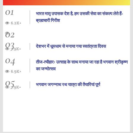
01
भारत मातृ उपासक देश है, हम उसकी सेवा का संकल्प लेते हैं-
ब्रह्मचारी गिरीश
6.2K+
02
03
देशभर में धूमधाम से मनाया गया स्वतंत्रता दिवस
7.9K+
04
तीज-त्यौहारः उत्साह के साथ मनाया जा रहा है भगवान श्रीकृष्ण
का जन्‍मोत्‍सव
6.9K+
05
भगवान जगन्नाथ रथ यात्रा की तैयारियां पूर्ण
7.9K+