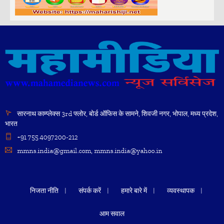
सारनाथ काम्प्लेक्स 3rd फ्लोर, बोर्ड ऑफिस के सामने, शिवजी नगर, भोपाल, मध्य प्रदेश,
भारत
+91 755 4097200-212
mmns.india@gmail.com, mmns.india@yahoo.in
निजता नीति
संपर्क करें
हमारे बारे में
व्यवस्थापक
आम सवाल