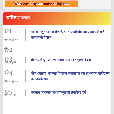
चर्चित
समाचार
01
भारत मातृ उपासक देश है, हम उसकी सेवा का संकल्प लेते हैं-
ब्रह्मचारी गिरीश
6.2K+
02
03
देशभर में धूमधाम से मनाया गया स्वतंत्रता दिवस
7.9K+
04
तीज-त्यौहारः उत्साह के साथ मनाया जा रहा है भगवान श्रीकृष्ण
का जन्‍मोत्‍सव
6.9K+
05
भगवान जगन्नाथ रथ यात्रा की तैयारियां पूर्ण
7.9K+