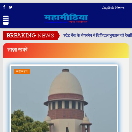
English News
BREAKING
NEWS
नयी गोबरधन योजना
स्टेट बैंक के चेयरमैन ने डिजिटल भुगतान को रेखा
ताज़ा
ख़बरें
नवीनतम