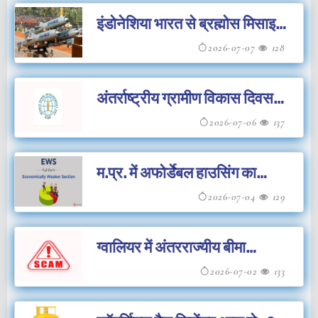
इंडोनेशिया भारत से ब्रह्मोस मिसाइल
खरीदेगा
2026-07-07
128
अंतर्राष्ट्रीय ग्रामीण विकास दिवस
आज
2026-07-06
137
म.प्र. में अफोर्डेबल हाउसिंग का
दायरा 642 वर्गफीट करने की तैयारी
2026-07-04
129
ग्वालियर में अंतरराज्यीय बीमा
सिंडिकेट का भंडाफोड़
2026-07-02
133