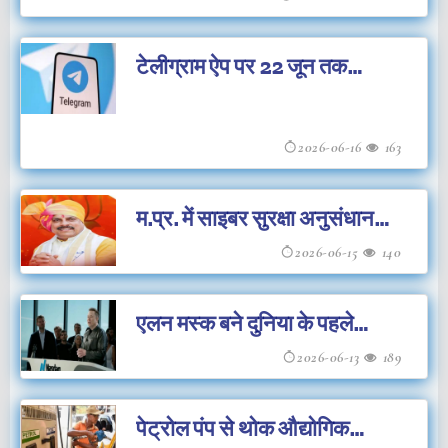
टेलीग्राम ऐप पर 22 जून तक
अस्थायी प्रतिबंध लगा
2026-06-16
163
म.प्र. में साइबर सुरक्षा अनुसंधान
केंद्र स्थापित होगा
2026-06-15
140
एलन मस्क बने दुनिया के पहले
'ट्रिलियनेयर'
2026-06-13
189
पेट्रोल पंप से थोक औद्योगिक