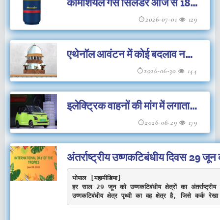
कॉमर्शियल गैस सिलेंडर आज से 180
रुपए सस्ता हुआ
2026-07-01
129
एथेनॉल आवंटन में कोई बदलाव नहीं
होगा
2026-06-30
144
इलेक्‍ट्रिक वाहनों की मांग में लगातार
वृद्धि
2026-06-29
179
अंतर्राष्ट्रीय उष्णकटिबंधीय दिवस 29 जून
भोपाल [महामीडिया] 

हर साल 29 जून को उष्णकटिबंधीय क्षेत्रों का अंतर्राष्ट्