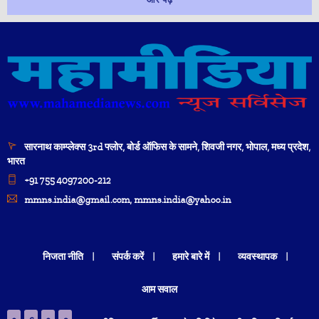
सारनाथ काम्प्लेक्स 3rd फ्लोर, बोर्ड ऑफिस के सामने, शिवजी नगर, भोपाल, मध्य प्रदेश,
भारत
+91 755 4097200-212
mmns.india@gmail.com, mmns.india@yahoo.in
निजता नीति
संपर्क करें
हमारे बारे में
व्यवस्थापक
आम सवाल