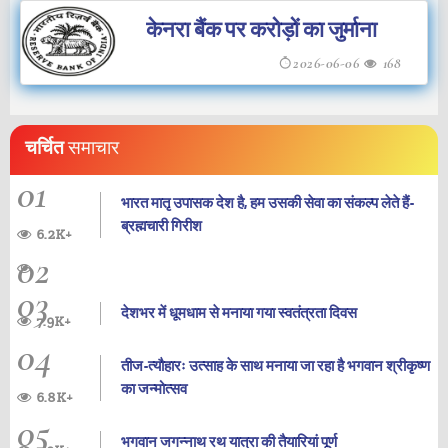
केनरा बैंक पर करोड़ों का जुर्माना
2026-06-06
168
चर्चित
समाचार
01
भारत मातृ उपासक देश है, हम उसकी सेवा का संकल्प लेते हैं-
ब्रह्मचारी गिरीश
6.2K+
02
03
देशभर में धूमधाम से मनाया गया स्वतंत्रता दिवस
7.9K+
04
तीज-त्यौहारः उत्साह के साथ मनाया जा रहा है भगवान श्रीकृष्ण
का जन्‍मोत्‍सव
6.8K+
05
भगवान जगन्नाथ रथ यात्रा की तैयारियां पूर्ण