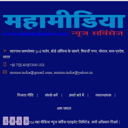
सारनाथ काम्प्लेक्स 3rd फ्लोर, बोर्ड ऑफिस के सामने, शिवजी नगर, भोपाल, मध्य प्रदेश,
भारत
+91 755 4097200-212
mmns.india@gmail.com, mmns.india@yahoo.in
निजता नीति
संपर्क करें
हमारे बारे में
व्यवस्थापक
आम सवाल
3
6
3
9
कॉपीराइट © 2014 महा मीडिया न्यूज सर्विस प्राइवेट लिमिटेड. सभी अधिकार रिज़र्व |