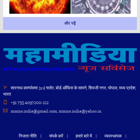
और पढ़ें
सारनाथ काम्प्लेक्स 3rd फ्लोर, बोर्ड ऑफिस के सामने, शिवजी नगर, भोपाल, मध्य प्रदेश,
भारत
+91 755 4097200-212
mmns.india@gmail.com, mmns.india@yahoo.in
निजता नीति
संपर्क करें
हमारे बारे में
व्यवस्थापक