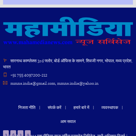
सारनाथ काम्प्लेक्स 3rd फ्लोर, बोर्ड ऑफिस के सामने, शिवजी नगर, भोपाल, मध्य प्रदेश,
भारत
+91 755 4097200-212
mmns.india@gmail.com, mmns.india@yahoo.in
निजता नीति
संपर्क करें
हमारे बारे में
व्यवस्थापक
आम सवाल
3
6
3
9