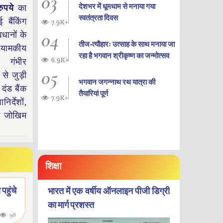
03
देशभर में धूमधाम से मनाया गया
ुपये
का
स्वतंत्रता दिवस
 बैंकिंग
7.9K+
04
धानों के
तीज-त्यौहारः उत्साह के साथ मनाया जा
यामकीय
रहा है भगवान श्रीकृष्ण का जन्‍मोत्‍सव
6.9K+
गंभीर
05
से जुड़ी
भगवान जगन्नाथ रथ यात्रा की
दंड बैंक
तैयारियां पूर्ण
7.9K+
िर्देशों,
ें जोखिम
शिक्षा
पहुंचे
भारत में एक वर्षीय ऑनलाइन पीजी डिग्री
का मार्ग प्रशस्त
98