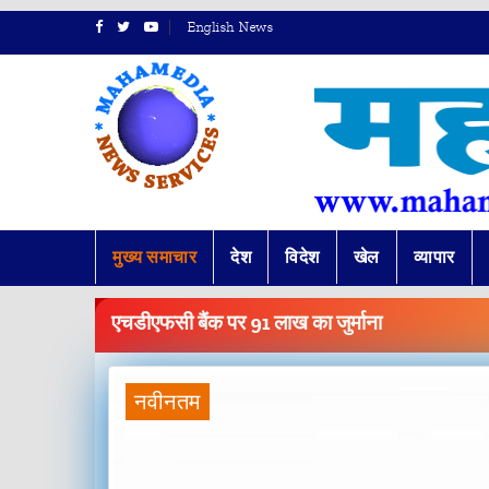
English News
मुख्य समाचार
देश
विदेश
खेल
व्यापार
BREAKING
NEWS
एचडीएफसी बैंक पर 91 लाख का जुर्माना
नवीनतम