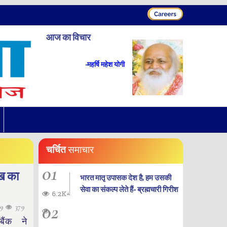
आज का विचार
-महर्षि महेश योगी
चर्चित
समाचार
01
ख का
भारत मातृ उपासक देश है, हम उसकी
सेवा का संकल्प लेते हैं- ब्रह्मचारी गिरीश
6.2K+
02
29
379
बैंक ने