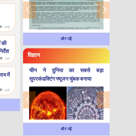
109
और पढ़ें
ं की
र्देश
विज्ञान
110
चीन ने दुनिया का सबसे बड़ा
भ में
सुपरकंडक्टिंग फ्यूजन चुंबक बनाया
126
और पढ़ें