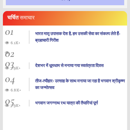
चर्चित
समाचार
01
भारत मातृ उपासक देश है, हम उसकी सेवा का संकल्प लेते हैं-
ब्रह्मचारी गिरीश
6.1K+
02
03
देशभर में धूमधाम से मनाया गया स्वतंत्रता दिवस
7.9K+
04
तीज-त्यौहारः उत्साह के साथ मनाया जा रहा है भगवान श्रीकृष्ण
का जन्‍मोत्‍सव
6.8K+
05
भगवान जगन्नाथ रथ यात्रा की तैयारियां पूर्ण
7.9K+