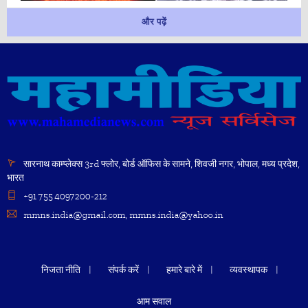
और पढ़ें
सारनाथ काम्प्लेक्स 3rd फ्लोर, बोर्ड ऑफिस के सामने, शिवजी नगर, भोपाल, मध्य प्रदेश,
भारत
+91 755 4097200-212
mmns.india@gmail.com, mmns.india@yahoo.in
निजता नीति
संपर्क करें
हमारे बारे में
व्यवस्थापक
आम सवाल