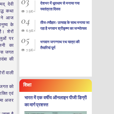
03
देशभर में धूमधाम से मनाया गया
मद् देवी
स्वतंत्रता दिवस
िद्ध कथा
7.9K+
04
ठी ने आज
तीज-त्यौहारः उत्साह के साथ मनाया जा
ुष्य के
रहा है भगवान श्रीकृष्ण का जन्‍मोत्‍सव
6.9K+
ै। शेरों
05
ालुओं पर
भगवान जगन्नाथ रथ यात्रा की
ननी का
तैयारियां पूर्ण
7.9K+
ु इस जगत
गदंबा की
रों वाली
शिक्षा
े जगत को
क्ति एवं
भारत में एक वर्षीय ऑनलाइन पीजी डिग्री
त्मा अजर
का मार्ग प्रशस्त