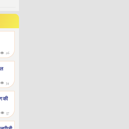
8
26
टल
8
34
ाग की
8
37
 एलपीजी