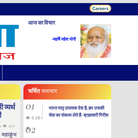
आज का विचार
-महर्षि महेश योगी
चर्चित
समाचार
01
 व्यर्थ
भारत मातृ उपासक देश है, हम उसकी
ी
सेवा का संकल्प लेते हैं- ब्रह्मचारी गिरीश
6.2K+
02
11
207
 महाकुंभ