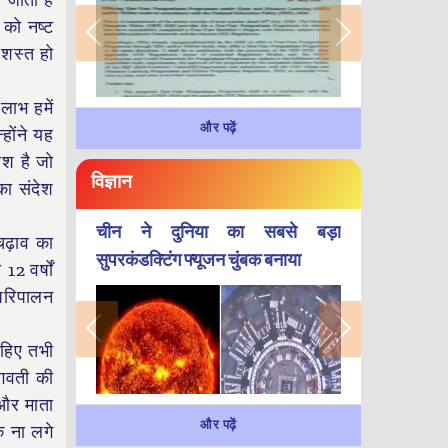
 जाता है
 को नष्ट
रशस्त हो
लाभ हमें
और पढ़ें
होंने यह
ेश है जो
विज्ञान
ा संदेश
चीन ने दुनिया का सबसे बड़ा
चढ़ाव का
सुपरकंडक्टिंग फ्यूजन चुंबक बनाया
2 वर्षों
 परिपालन
ाहिए तभी
भगवती की
 और माता
और पढ़ें
क ना लगे