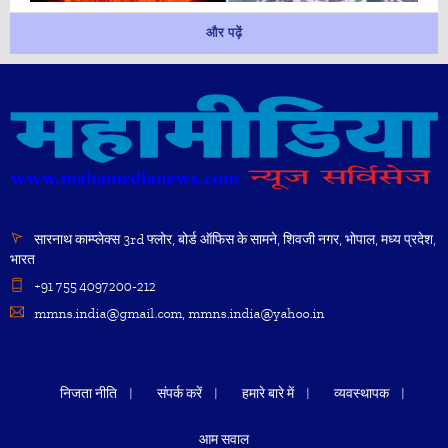
और पढ़ें
सारनाथ काम्प्लेक्स 3rd फ्लोर, बोर्ड ऑफिस के सामने, शिवजी नगर, भोपाल, मध्य प्रदेश,
भारत
+91 755 4097200-212
mmns.india@gmail.com, mmns.india@yahoo.in
निजता नीति
संपर्क करें
हमारे बारे में
व्यवस्थापक
आम सवाल