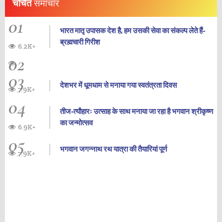
चर्चित
समाचार
01
भारत मातृ उपासक देश है, हम उसकी सेवा का संकल्प लेते हैं-
ब्रह्मचारी गिरीश
6.2K+
02
03
देशभर में धूमधाम से मनाया गया स्वतंत्रता दिवस
7.9K+
04
तीज-त्यौहारः उत्साह के साथ मनाया जा रहा है भगवान श्रीकृष्ण
का जन्‍मोत्‍सव
6.9K+
05
भगवान जगन्नाथ रथ यात्रा की तैयारियां पूर्ण
7.9K+