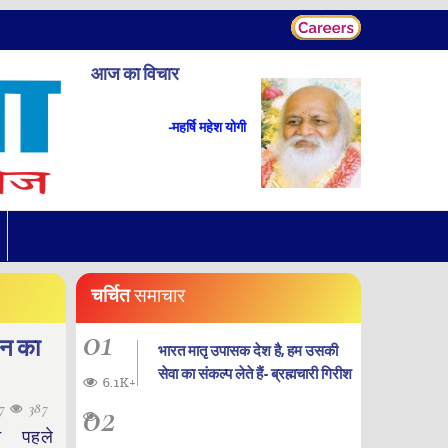
आज का विचार
-महर्षि महेश योगी
चर्चित
समाचार
01
ैगन का
भारत मातृ उपासक देश है, हम उसकी
सेवा का संकल्प लेते हैं- ब्रह्मचारी गिरीश
6.1K+
02
17
387
िन पहले