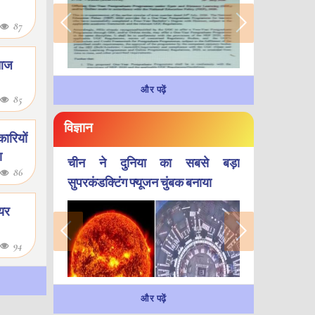
87
स आज
और पढ़ें
85
विज्ञान
नकारियों
ा
चीन ने दुनिया का सबसे बड़ा
86
सुपरकंडक्टिंग फ्यूजन चुंबक बनाया
ियर
94
और पढ़ें