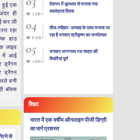
03
देशभर में धूमधाम से मनाया गया
ज हुई एक
स्वतंत्रता दिवस
 अंदर ही
7.9K+
04
ई कर ली
तीज-त्यौहारः उत्साह के साथ मनाया जा
दस्त रहा
रहा है भगवान श्रीकृष्ण का जन्‍मोत्‍सव
6.8K+
्कि हाउ
05
एक लाइव
भगवान जगन्नाथ रथ यात्रा की
 में आई
तैयारियां पूर्ण
7.8K+
र ड्रैगन
र ड्रैगन
 तले बनी
ही बॉक्स
शिक्षा
भारत में एक वर्षीय ऑनलाइन पीजी डिग्री
का मार्ग प्रशस्त
िरने से