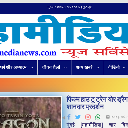
गुरुवार अगस्त 06 2026 3:30:48
धर्म और अध्यात्म
जीवन शैली
अन्य ख़बरें
वीडियो
फिल्म हाउ टू ट्रेन योर ड्र
शानदार प्रदर्शन
2025-06-
मुंबई [महामीडिया] चार द