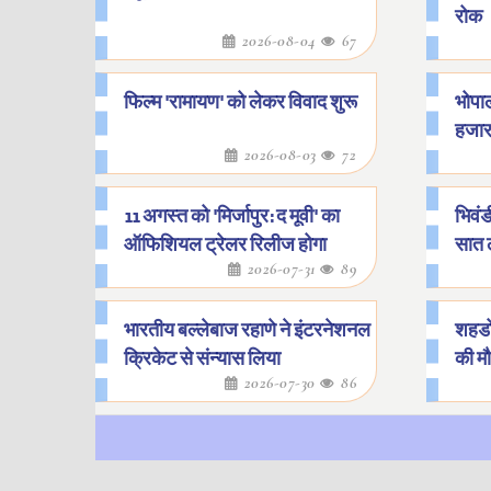
रोक
2026-08-04
67
फिल्म 'रामायण' को लेकर विवाद शुरू
भोपाल
हजार
2026-08-03
72
11 अगस्त को 'मिर्जापुर: द मूवी' का
भिवंड
ऑफिशियल ट्रेलर रिलीज होगा
सात 
2026-07-31
89
भारतीय बल्लेबाज रहाणे ने इंटरनेशनल
शहडोल
क्रिकेट से संन्यास लिया
की म
2026-07-30
86