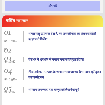
और पढ़ें
चर्चित
समाचार
01
भारत मातृ उपासक देश है, हम उसकी सेवा का संकल्प लेते हैं-
ब्रह्मचारी गिरीश
6.2K+
02
03
देशभर में धूमधाम से मनाया गया स्वतंत्रता दिवस
7.9K+
04
तीज-त्यौहारः उत्साह के साथ मनाया जा रहा है भगवान श्रीकृष्ण
का जन्‍मोत्‍सव
6.9K+
05
भगवान जगन्नाथ रथ यात्रा की तैयारियां पूर्ण
7.9K+