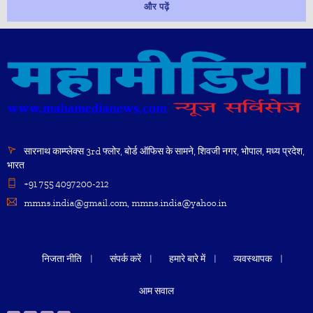
और पढ़ें
सारनाथ काम्प्लेक्स 3rd फ्लोर, बोर्ड ऑफिस के सामने, शिवजी नगर, भोपाल, मध्य प्रदेश,
भारत
+91 755 4097200-212
mmns.india@gmail.com, mmns.india@yahoo.in
निजता नीति
संपर्क करें
हमारे बारे में
व्यवस्थापक
आम सवाल