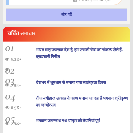
और पढ़ें
चर्चित
समाचार
01
भारत मातृ उपासक देश है, हम उसकी सेवा का संकल्प लेते हैं-
ब्रह्मचारी गिरीश
6.2K+
02
03
देशभर में धूमधाम से मनाया गया स्वतंत्रता दिवस
7.9K+
04
तीज-त्यौहारः उत्साह के साथ मनाया जा रहा है भगवान श्रीकृष्ण
का जन्‍मोत्‍सव
6.9K+
05
भगवान जगन्नाथ रथ यात्रा की तैयारियां पूर्ण
7.9K+