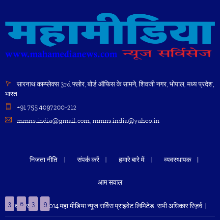
सारनाथ काम्प्लेक्स 3rd फ्लोर, बोर्ड ऑफिस के सामने, शिवजी नगर, भोपाल, मध्य प्रदेश,
भारत
+91 755 4097200-212
mmns.india@gmail.com, mmns.india@yahoo.in
निजता नीति
संपर्क करें
हमारे बारे में
व्यवस्थापक
आम सवाल
3
6
3
9
कॉपीराइट © 2014 महा मीडिया न्यूज सर्विस प्राइवेट लिमिटेड. सभी अधिकार रिज़र्व |