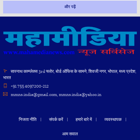
और पढ़ें
सारनाथ काम्प्लेक्स 3rd फ्लोर, बोर्ड ऑफिस के सामने, शिवजी नगर, भोपाल, मध्य प्रदेश,
भारत
+91 755 4097200-212
mmns.india@gmail.com, mmns.india@yahoo.in
निजता नीति
संपर्क करें
हमारे बारे में
व्यवस्थापक
आम सवाल