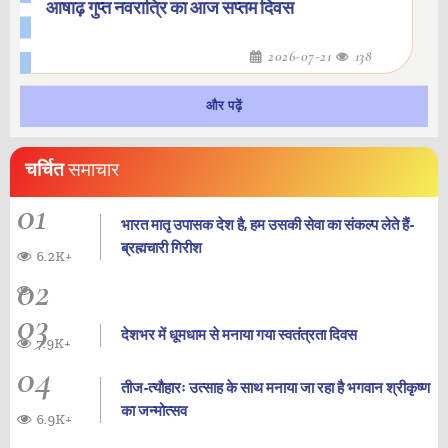
आषाढ़ गुप्त नवरात्रि का आज सप्तम दिवस
2026-07-21
138
और पढ़ें
चर्चित
समाचार
01
भारत मातृ उपासक देश है, हम उसकी सेवा का संकल्प लेते हैं-
ब्रह्मचारी गिरीश
6.2K+
02
03
देशभर में धूमधाम से मनाया गया स्वतंत्रता दिवस
7.9K+
04
तीज-त्यौहारः उत्साह के साथ मनाया जा रहा है भगवान श्रीकृष्ण
का जन्‍मोत्‍सव
6.9K+