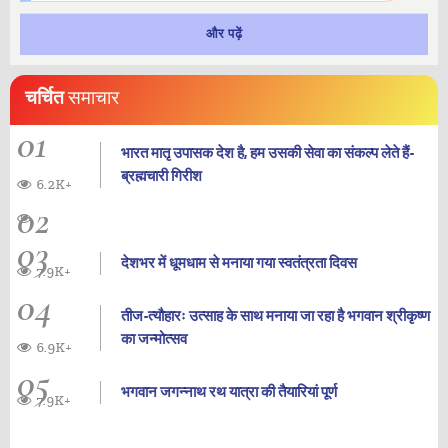
और पढ़ें
चर्चित
समाचार
01
भारत मातृ उपासक देश है, हम उसकी सेवा का संकल्प लेते हैं-
ब्रह्मचारी गिरीश
6.2K+
02
03
देशभर में धूमधाम से मनाया गया स्वतंत्रता दिवस
7.9K+
04
तीज-त्यौहारः उत्साह के साथ मनाया जा रहा है भगवान श्रीकृष्ण
का जन्‍मोत्‍सव
6.9K+
05
भगवान जगन्नाथ रथ यात्रा की तैयारियां पूर्ण
7.9K+