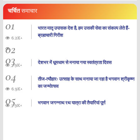
चर्चित
समाचार
01
भारत मातृ उपासक देश है, हम उसकी सेवा का संकल्प लेते हैं-
ब्रह्मचारी गिरीश
6.2K+
02
03
देशभर में धूमधाम से मनाया गया स्वतंत्रता दिवस
7.9K+
04
तीज-त्यौहारः उत्साह के साथ मनाया जा रहा है भगवान श्रीकृष्ण
का जन्‍मोत्‍सव
6.9K+
05
भगवान जगन्नाथ रथ यात्रा की तैयारियां पूर्ण
7.9K+