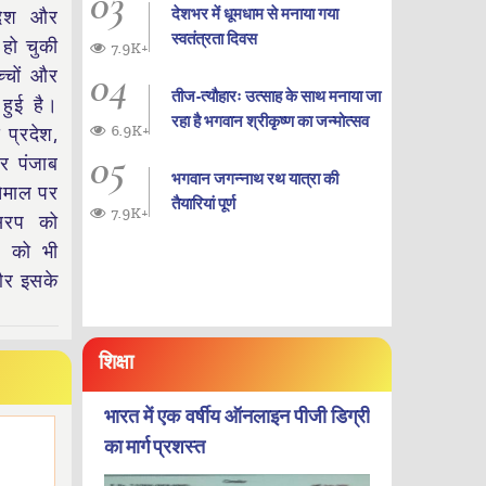
03
देशभर में धूमधाम से मनाया गया
रदेश और
स्वतंत्रता दिवस
 हो चुकी
7.9K+
04
च्चों और
तीज-त्यौहारः उत्साह के साथ मनाया जा
 हुई है।
रहा है भगवान श्रीकृष्ण का जन्‍मोत्‍सव
6.9K+
 प्रदेश,
05
र पंजाब
भगवान जगन्नाथ रथ यात्रा की
तेमाल पर
तैयारियां पूर्ण
7.9K+
िरप को
टर को भी
 और इसके
शिक्षा
भारत में एक वर्षीय ऑनलाइन पीजी डिग्री
का मार्ग प्रशस्त