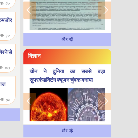
80
म कमजोर
70
और पढ़ें
िरने से
विज्ञान
103
चीन ने दुनिया का सबसे बड़ा
सुपरकंडक्टिंग फ्यूजन चुंबक बनाया
स आज
1
92
और पढ़ें