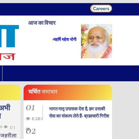
आज का विचार
-महर्षि महेश योगी
चर्चित
समाचार
01
 अभी
भारत मातृ उपासक देश है, हम उसकी
त
सेवा का संकल्प लेते हैं- ब्रह्मचारी गिरीश
6.2K+
02
08
373
 जहरीला