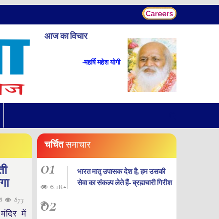
आज का विचार
-महर्षि महेश योगी
चर्चित
समाचार
01
ती
भारत मातृ उपासक देश है, हम उसकी
ोगा
सेवा का संकल्प लेते हैं- ब्रह्मचारी गिरीश
6.1K+
02
28
873
ंदिर में