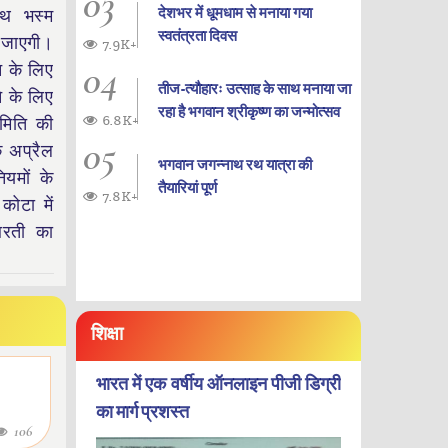
03
देशभर में धूमधाम से मनाया गया
ाथ भस्म
स्वतंत्रता दिवस
जाएगी।
7.9K+
04
न के लिए
तीज-त्यौहारः उत्साह के साथ मनाया जा
े के लिए
रहा है भगवान श्रीकृष्ण का जन्‍मोत्‍सव
6.8K+
मिति की
05
क अप्रैल
भगवान जगन्नाथ रथ यात्रा की
ियमों के
तैयारियां पूर्ण
7.8K+
ोटा में
आरती का
शिक्षा
भारत में एक वर्षीय ऑनलाइन पीजी डिग्री
का मार्ग प्रशस्त
106