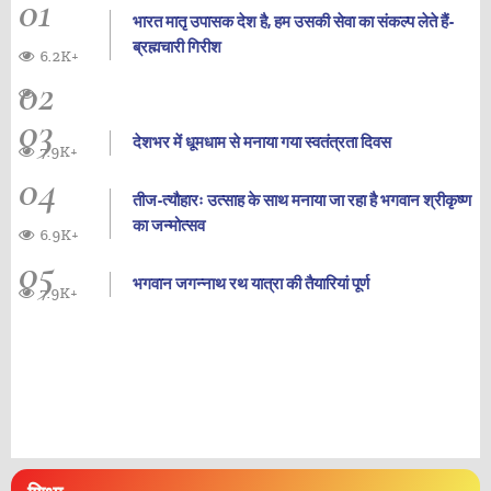
01
भारत मातृ उपासक देश है, हम उसकी सेवा का संकल्प लेते हैं-
ब्रह्मचारी गिरीश
6.2K+
02
03
देशभर में धूमधाम से मनाया गया स्वतंत्रता दिवस
7.9K+
04
तीज-त्यौहारः उत्साह के साथ मनाया जा रहा है भगवान श्रीकृष्ण
का जन्‍मोत्‍सव
6.9K+
05
भगवान जगन्नाथ रथ यात्रा की तैयारियां पूर्ण
7.9K+