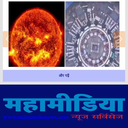
और पढ़ें