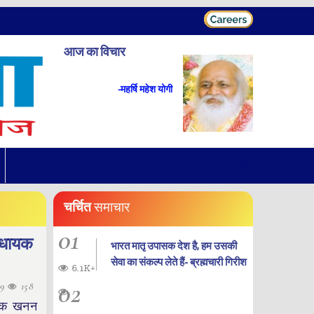
आज का विचार
-महर्षि महेश योगी
चर्चित
समाचार
01
विधायक
भारत मातृ उपासक देश है, हम उसकी
सेवा का संकल्प लेते हैं- ब्रह्मचारी गिरीश
6.1K+
02
09
158
स्क खनन