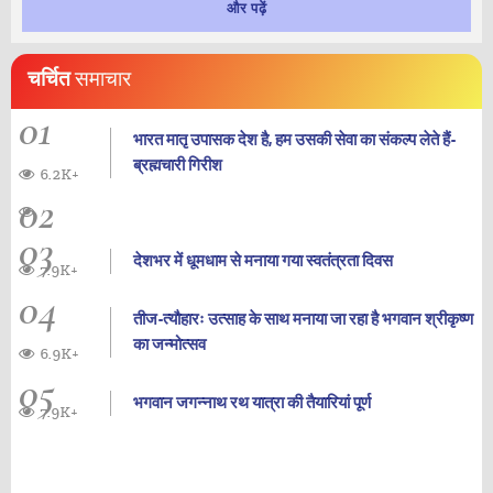
और पढ़ें
चर्चित
समाचार
01
भारत मातृ उपासक देश है, हम उसकी सेवा का संकल्प लेते हैं-
ब्रह्मचारी गिरीश
6.2K+
02
03
देशभर में धूमधाम से मनाया गया स्वतंत्रता दिवस
7.9K+
04
तीज-त्यौहारः उत्साह के साथ मनाया जा रहा है भगवान श्रीकृष्ण
का जन्‍मोत्‍सव
6.9K+
05
भगवान जगन्नाथ रथ यात्रा की तैयारियां पूर्ण
7.9K+