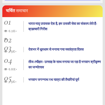
चर्चित
समाचार
01
भारत मातृ उपासक देश है, हम उसकी सेवा का संकल्प लेते हैं-
ब्रह्मचारी गिरीश
6.2K+
02
03
देशभर में धूमधाम से मनाया गया स्वतंत्रता दिवस
7.9K+
04
तीज-त्यौहारः उत्साह के साथ मनाया जा रहा है भगवान श्रीकृष्ण
का जन्‍मोत्‍सव
6.8K+
05
भगवान जगन्नाथ रथ यात्रा की तैयारियां पूर्ण
7.9K+