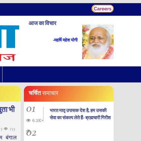
आज का विचार
-महर्षि महेश योगी
चर्चित
समाचार
01
ुता भी
भारत मातृ उपासक देश है, हम उसकी
सेवा का संकल्प लेते हैं- ब्रह्मचारी गिरीश
6.2K+
02
03
233
िम बंगाल