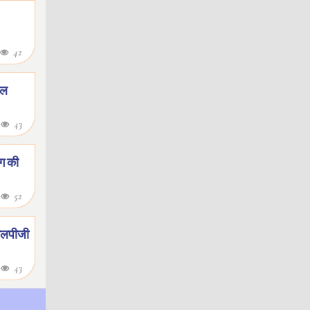
42
टल
8
43
ाग की
8
52
 एलपीजी
8
43