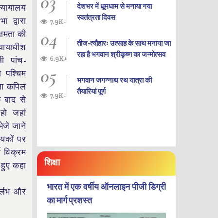
03
देशभर में धूमधाम से मनाया गया
्यायालय
स्वतंत्रता दिवस
 द्वारा
7.9K+
04
्षमता की
तीज-त्यौहारः उत्साह के साथ मनाया जा
्यायाधीश
रहा है भगवान श्रीकृष्ण का जन्‍मोत्‍सव
6.9K+
ी पांच-
05
ो पश्चिम
भगवान जगन्नाथ रथ यात्रा की
्ता कपिल
तैयारियां पूर्ण
7.9K+
 बाद से
हो जहां
ेजे जाने
ेयकों पर
ि विक्रम
शिक्षा
 हुए कहा
भारत में एक वर्षीय ऑनलाइन पीजी डिग्री
ुर्लभ और
का मार्ग प्रशस्त