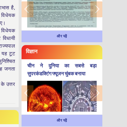
धाभास है,
ई विधेयक
हिए।
ि विधेयक
और पढ़ें
र विधायी
राज्यपाल
विज्ञान
ा यह टूट
ुनिश्चित
चीन ने दुनिया का सबसे बड़ा
 यह जनता
सुपरकंडक्टिंग फ्यूजन चुंबक बनाया
के उत्तर
और पढ़ें