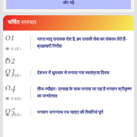
और पढ़ें
चर्चित
समाचार
01
भारत मातृ उपासक देश है, हम उसकी सेवा का संकल्प लेते हैं-
ब्रह्मचारी गिरीश
6.1K+
02
03
देशभर में धूमधाम से मनाया गया स्वतंत्रता दिवस
7.9K+
04
तीज-त्यौहारः उत्साह के साथ मनाया जा रहा है भगवान श्रीकृष्ण
का जन्‍मोत्‍सव
6.8K+
05
भगवान जगन्नाथ रथ यात्रा की तैयारियां पूर्ण
7.8K+