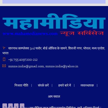
सारनाथ काम्प्लेक्स 3rd फ्लोर, बोर्ड ऑफिस के सामने, शिवजी नगर, भोपाल, मध्य प्रदेश,
भारत
+91 755 4097200-212
mmns.india@gmail.com, mmns.india@yahoo.in
निजता नीति
संपर्क करें
हमारे बारे में
व्यवस्थापक
आम सवाल
3
6
3
9