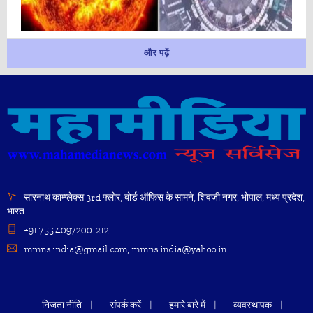
और पढ़ें
सारनाथ काम्प्लेक्स 3rd फ्लोर, बोर्ड ऑफिस के सामने, शिवजी नगर, भोपाल, मध्य प्रदेश,
भारत
+91 755 4097200-212
mmns.india@gmail.com, mmns.india@yahoo.in
निजता नीति
संपर्क करें
हमारे बारे में
व्यवस्थापक