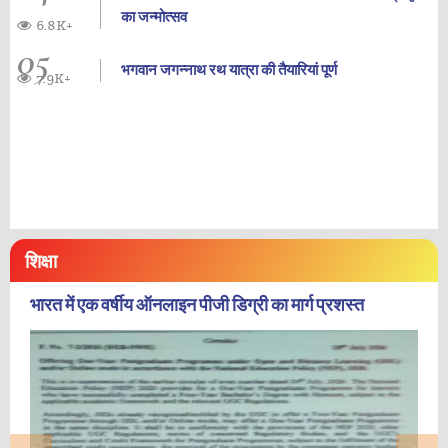
का जन्‍मोत्‍सव
6.8K+
05
भगवान जगन्नाथ रथ यात्रा की तैयारियां पूर्ण
7.9K+
शिक्षा
भारत में एक वर्षीय ऑनलाइन पीजी डिग्री का मार्ग प्रशस्त