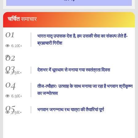
चर्चित
समाचार
01
भारत मातृ उपासक देश है, हम उसकी सेवा का संकल्प लेते हैं-
ब्रह्मचारी गिरीश
6.2K+
02
03
देशभर में धूमधाम से मनाया गया स्वतंत्रता दिवस
7.9K+
04
तीज-त्यौहारः उत्साह के साथ मनाया जा रहा है भगवान श्रीकृष्ण
का जन्‍मोत्‍सव
6.9K+
05
भगवान जगन्नाथ रथ यात्रा की तैयारियां पूर्ण
7.9K+