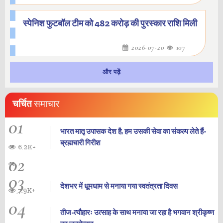
स्पेनिश फुटबॉल टीम को 482 करोड़ की पुरस्कार राशि मिली
2026-07-20
107
और पढ़ें
चर्चित
समाचार
01
भारत मातृ उपासक देश है, हम उसकी सेवा का संकल्प लेते हैं-
ब्रह्मचारी गिरीश
6.2K+
02
03
देशभर में धूमधाम से मनाया गया स्वतंत्रता दिवस
7.9K+
04
तीज-त्यौहारः उत्साह के साथ मनाया जा रहा है भगवान श्रीकृष्ण