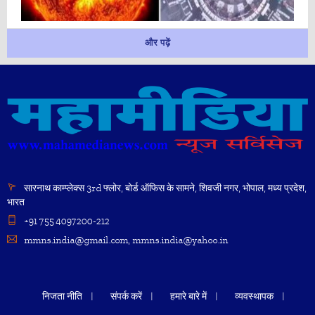
और पढ़ें
सारनाथ काम्प्लेक्स 3rd फ्लोर, बोर्ड ऑफिस के सामने, शिवजी नगर, भोपाल, मध्य प्रदेश,
भारत
+91 755 4097200-212
mmns.india@gmail.com, mmns.india@yahoo.in
निजता नीति
संपर्क करें
हमारे बारे में
व्यवस्थापक