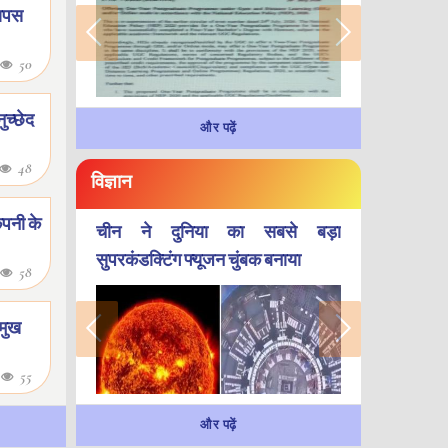
 वापस
50
ुच्छेद
और पढ़ें
48
विज्ञान
ंपनी के
चीन ने दुनिया का सबसे बड़ा
सुपरकंडक्टिंग फ्यूजन चुंबक बनाया
58
रमुख
6
55
और पढ़ें