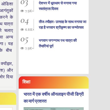
03
देशभर में धूमधाम से मनाया गया
और ओडिशा
स्वतंत्रता दिवस
आगंतुकों
7.9K+
04
 करने के
तीज-त्यौहारः उत्साह के साथ मनाया जा
थ यात्रा
रहा है भगवान श्रीकृष्ण का जन्‍मोत्‍सव
6.8K+
को चलाए
05
वा अन्य
भगवान जगन्नाथ रथ यात्रा की
होगा। यह
तैयारियां पूर्ण
7.9K+
 के बीच
क्योंझर,
देश) और
जोर दिया
शिक्षा
भारत में एक वर्षीय ऑनलाइन पीजी डिग्री
का मार्ग प्रशस्त