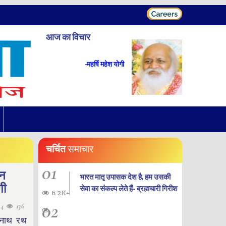
आज का विचार
-महर्षि महेश योगी
चर्चित
समाचार
01
ान
भारत मातृ उपासक देश है, हम उसकी
गी
सेवा का संकल्प लेते हैं- ब्रह्मचारी गिरीश
6.2K+
02
24
136
न्नाथ रथ