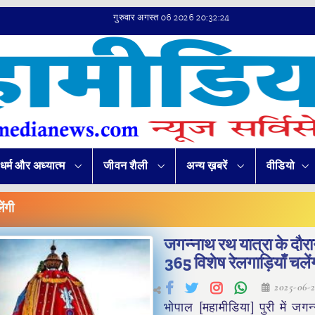
गुरुवार अगस्त 06 2026 20:32:24
धर्म और अध्यात्म
जीवन शैली
अन्य ख़बरें
वीडियो
ेंगी
जगन्नाथ रथ यात्रा के दौर
365 विशेष रेलगाड़ियाँ चलें
2025-06-
भोपाल [महामीडिया] पुरी में जग