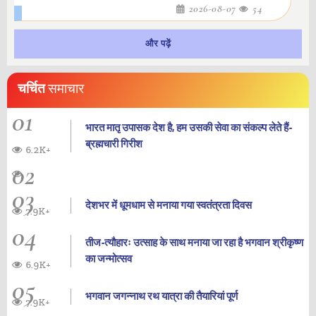
2026-08-07
54
और पढ़ें
चर्चित
समाचार
01
भारत मातृ उपासक देश है, हम उसकी सेवा का संकल्प लेते हैं-
ब्रह्मचारी गिरीश
6.2K+
02
03
देशभर में धूमधाम से मनाया गया स्वतंत्रता दिवस
7.9K+
04
तीज-त्यौहारः उत्साह के साथ मनाया जा रहा है भगवान श्रीकृष्ण
का जन्‍मोत्‍सव
6.9K+
05
भगवान जगन्नाथ रथ यात्रा की तैयारियां पूर्ण
7.9K+