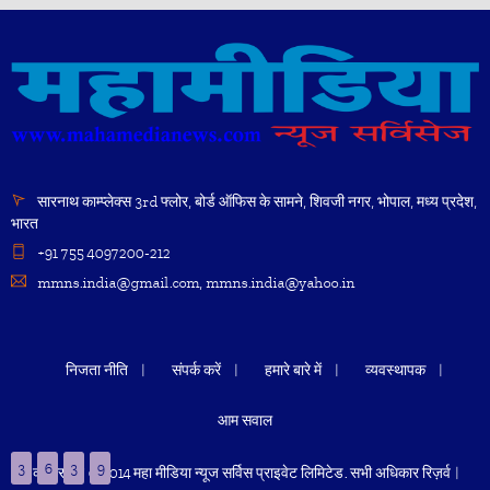
सारनाथ काम्प्लेक्स 3rd फ्लोर, बोर्ड ऑफिस के सामने, शिवजी नगर, भोपाल, मध्य प्रदेश,
भारत
+91 755 4097200-212
mmns.india@gmail.com, mmns.india@yahoo.in
निजता नीति
संपर्क करें
हमारे बारे में
व्यवस्थापक
आम सवाल
3
6
3
9
कॉपीराइट © 2014 महा मीडिया न्यूज सर्विस प्राइवेट लिमिटेड. सभी अधिकार रिज़र्व |