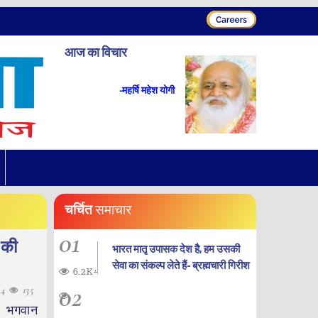
आज का विचार
-महर्षि महेश योगी
चर्चित
समाचार
01
 की
भारत मातृ उपासक देश है, हम उसकी
सेवा का संकल्प लेते हैं- ब्रह्मचारी गिरीश
6.2K+
02
04
135
 भगवान