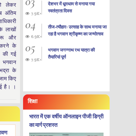
03
देशभर में धूमधाम से मनाया गया
को लेकर
स्वतंत्रता दिवस
ब अंतिम
7.9K+
04
िलाधिकारी
तीज-त्यौहारः उत्साह के साथ मनाया जा
कि लाखों
रहा है भगवान श्रीकृष्ण का जन्‍मोत्‍सव
6.9K+
चारू और
05
करने के
भगवान जगन्नाथ रथ यात्रा की
एं की गई
तैयारियां पूर्ण
7.9K+
 भगवान
द्रा के
तजाम किए
गई है। ।
शिक्षा
भारत में एक वर्षीय ऑनलाइन पीजी डिग्री
का मार्ग प्रशस्त
रावण