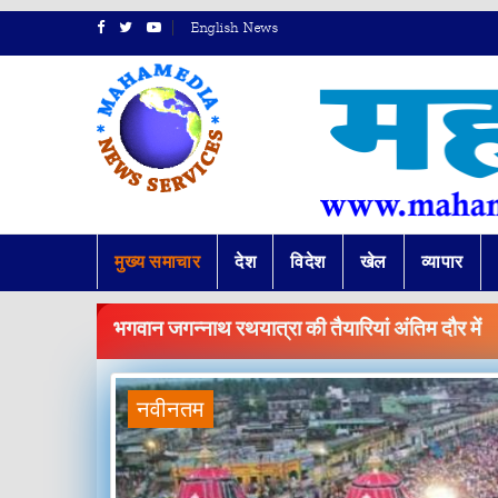
English News
मुख्य समाचार
देश
विदेश
खेल
व्यापार
BREAKING
NEWS
भगवान जगन्नाथ रथयात्रा की तैयारियां अंतिम दौर में
नवीनतम