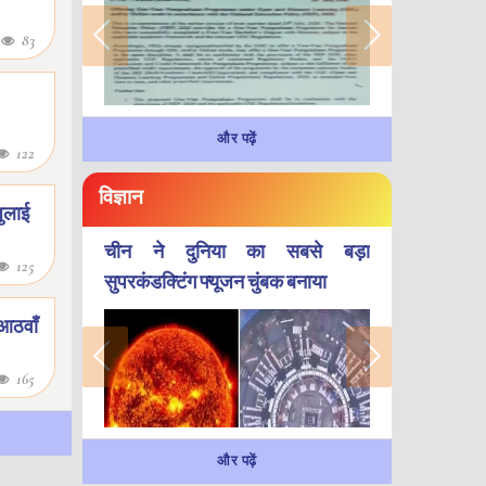
6
83
और पढ़ें
122
विज्ञान
 जुलाई
चीन ने दुनिया का सबसे बड़ा
125
सुपरकंडक्टिंग फ्यूजन चुंबक बनाया
 आठवाँ
165
और पढ़ें