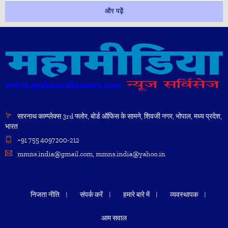
और पढ़ें
सारनाथ काम्प्लेक्स 3rd फ्लोर, बोर्ड ऑफिस के सामने, शिवजी नगर, भोपाल, मध्य प्रदेश,
भारत
+91 755 4097200-212
mmns.india@gmail.com, mmns.india@yahoo.in
निजता नीति
संपर्क करें
हमारे बारे में
व्यवस्थापक
आम सवाल