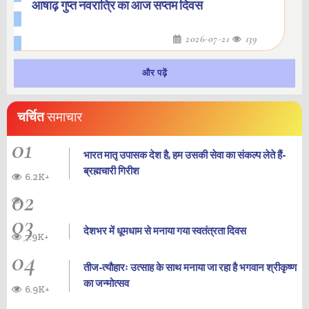
आषाढ़ गुप्त नवरात्रि का आज सप्तम दिवस
2026-07-21
139
और पढ़ें
चर्चित
समाचार
01
भारत मातृ उपासक देश है, हम उसकी सेवा का संकल्प लेते हैं-
ब्रह्मचारी गिरीश
6.2K+
02
03
देशभर में धूमधाम से मनाया गया स्वतंत्रता दिवस
7.9K+
04
तीज-त्यौहारः उत्साह के साथ मनाया जा रहा है भगवान श्रीकृष्ण
का जन्‍मोत्‍सव
6.9K+