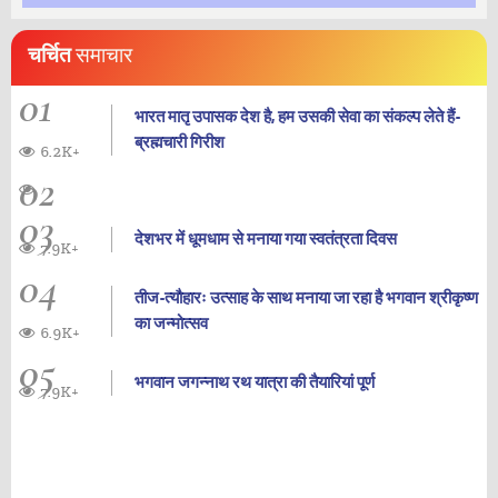
चर्चित
समाचार
01
भारत मातृ उपासक देश है, हम उसकी सेवा का संकल्प लेते हैं-
ब्रह्मचारी गिरीश
6.2K+
02
03
देशभर में धूमधाम से मनाया गया स्वतंत्रता दिवस
7.9K+
04
तीज-त्यौहारः उत्साह के साथ मनाया जा रहा है भगवान श्रीकृष्ण
का जन्‍मोत्‍सव
6.9K+
05
भगवान जगन्नाथ रथ यात्रा की तैयारियां पूर्ण
7.9K+