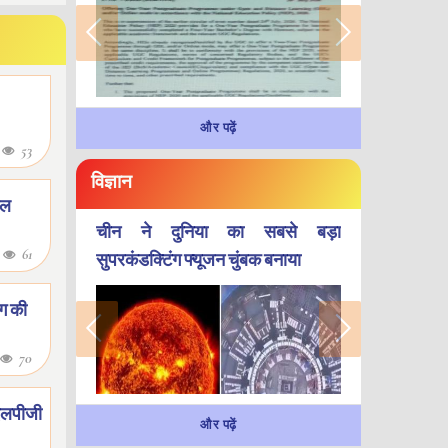
और पढ़ें
8
53
विज्ञान
टल
चीन ने दुनिया का सबसे बड़ा
8
61
सुपरकंडक्टिंग फ्यूजन चुंबक बनाया
ाग की
70
 एलपीजी
और पढ़ें