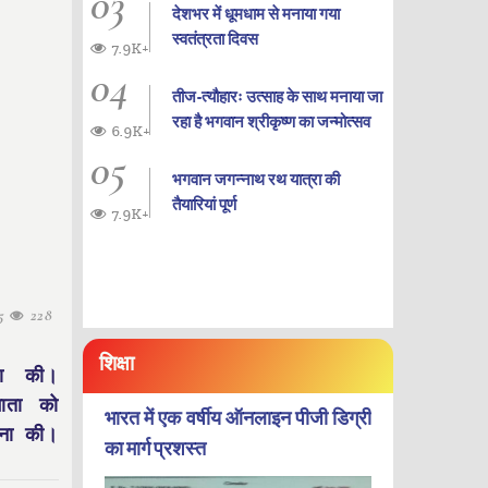
03
देशभर में धूमधाम से मनाया गया
स्वतंत्रता दिवस
7.9K+
04
तीज-त्यौहारः उत्साह के साथ मनाया जा
रहा है भगवान श्रीकृष्ण का जन्‍मोत्‍सव
6.9K+
05
भगवान जगन्नाथ रथ यात्रा की
तैयारियां पूर्ण
7.9K+
15
228
शिक्षा
चना की।
माता को
भारत में एक वर्षीय ऑनलाइन पीजी डिग्री
चना की।
का मार्ग प्रशस्त