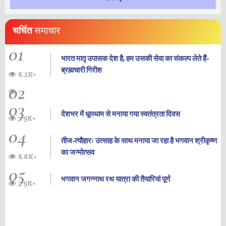
चर्चित
समाचार
01
भारत मातृ उपासक देश है, हम उसकी सेवा का संकल्प लेते हैं-
ब्रह्मचारी गिरीश
6.2K+
02
03
देशभर में धूमधाम से मनाया गया स्वतंत्रता दिवस
7.9K+
04
तीज-त्यौहारः उत्साह के साथ मनाया जा रहा है भगवान श्रीकृष्ण
का जन्‍मोत्‍सव
6.8K+
05
भगवान जगन्नाथ रथ यात्रा की तैयारियां पूर्ण
7.9K+