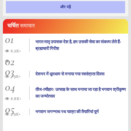
और पढ़ें
चर्चित
समाचार
01
भारत मातृ उपासक देश है, हम उसकी सेवा का संकल्प लेते हैं-
ब्रह्मचारी गिरीश
6.2K+
02
03
देशभर में धूमधाम से मनाया गया स्वतंत्रता दिवस
7.9K+
04
तीज-त्यौहारः उत्साह के साथ मनाया जा रहा है भगवान श्रीकृष्ण
का जन्‍मोत्‍सव
6.8K+
05
भगवान जगन्नाथ रथ यात्रा की तैयारियां पूर्ण
7.9K+