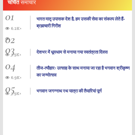
चर्चित
समाचार
01
भारत मातृ उपासक देश है, हम उसकी सेवा का संकल्प लेते हैं-
ब्रह्मचारी गिरीश
6.2K+
02
03
देशभर में धूमधाम से मनाया गया स्वतंत्रता दिवस
7.9K+
04
तीज-त्यौहारः उत्साह के साथ मनाया जा रहा है भगवान श्रीकृष्ण
का जन्‍मोत्‍सव
6.9K+
05
भगवान जगन्नाथ रथ यात्रा की तैयारियां पूर्ण
7.9K+