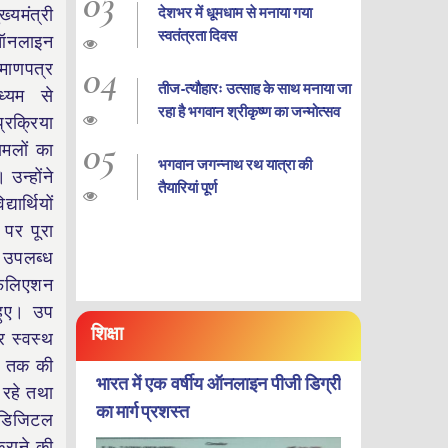
03
देशभर में धूमधाम से मनाया गया
यमंत्री
स्वतंत्रता दिवस
ब ऑनलाइन
04
रमाणपत्र
तीज-त्यौहारः उत्साह के साथ मनाया जा
्यम से
रहा है भगवान श्रीकृष्ण का जन्‍मोत्‍सव
्रक्रिया
05
ामलों का
भगवान जगन्नाथ रथ यात्रा की
 उन्होंने
तैयारियां पूर्ण
ार्थियों
 पर पूरा
ी उपलब्ध
एफिलिएशन
 हुए। उप
शिक्षा
र स्वस्थ
25 तक की
भारत में एक वर्षीय ऑनलाइन पीजी डिग्री
 रहे तथा
का मार्ग प्रशस्त
ब डिजिटल
कराने की