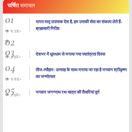
चर्चित
समाचार
01
भारत मातृ उपासक देश है, हम उसकी सेवा का संकल्प लेते हैं-
ब्रह्मचारी गिरीश
6.2K+
02
03
देशभर में धूमधाम से मनाया गया स्वतंत्रता दिवस
7.9K+
04
तीज-त्यौहारः उत्साह के साथ मनाया जा रहा है भगवान श्रीकृष्ण
का जन्‍मोत्‍सव
6.8K+
05
भगवान जगन्नाथ रथ यात्रा की तैयारियां पूर्ण
7.9K+