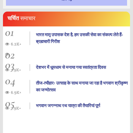
चर्चित
समाचार
01
भारत मातृ उपासक देश है, हम उसकी सेवा का संकल्प लेते हैं-
ब्रह्मचारी गिरीश
6.2K+
02
03
देशभर में धूमधाम से मनाया गया स्वतंत्रता दिवस
7.9K+
04
तीज-त्यौहारः उत्साह के साथ मनाया जा रहा है भगवान श्रीकृष्ण
का जन्‍मोत्‍सव
6.9K+
05
भगवान जगन्नाथ रथ यात्रा की तैयारियां पूर्ण
7.9K+