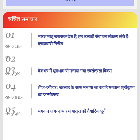
चर्चित
समाचार
01
भारत मातृ उपासक देश है, हम उसकी सेवा का संकल्प लेते हैं-
ब्रह्मचारी गिरीश
6.1K+
02
03
देशभर में धूमधाम से मनाया गया स्वतंत्रता दिवस
7.9K+
04
तीज-त्यौहारः उत्साह के साथ मनाया जा रहा है भगवान श्रीकृष्ण
का जन्‍मोत्‍सव
6.8K+
05
भगवान जगन्नाथ रथ यात्रा की तैयारियां पूर्ण
7.9K+