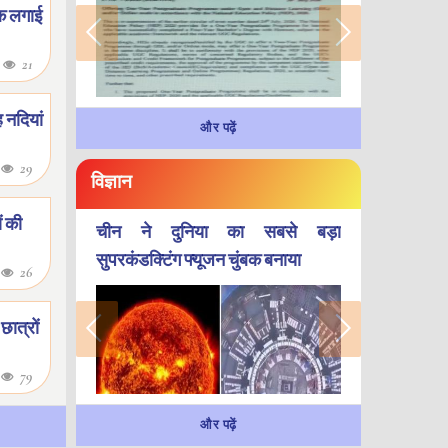
रोक लगाई
7
21
 नदियां
और पढ़ें
7
29
विज्ञान
ं की
चीन ने दुनिया का सबसे बड़ा
सुपरकंडक्टिंग फ्यूजन चुंबक बनाया
7
26
ात्रों
6
79
और पढ़ें