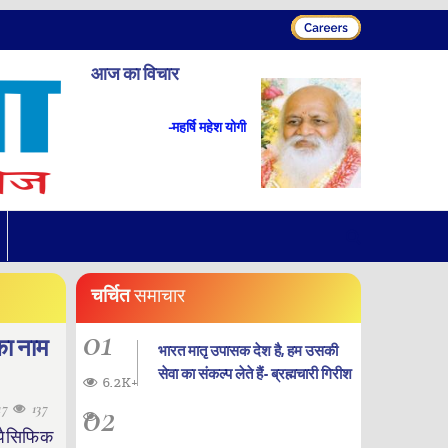
आज का विचार
-महर्षि महेश योगी
चर्चित
समाचार
01
का नाम
भारत मातृ उपासक देश है, हम उसकी
सेवा का संकल्प लेते हैं- ब्रह्मचारी गिरीश
6.2K+
02
17
137
पैसिफिक