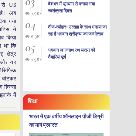
03
देशभर में धूमधाम से मनाया गया
 से US
स्वतंत्रता दिवस
 है। अब
7.9K+
04
दिया गया
तीज-त्यौहारः उत्साह के साथ मनाया जा
मैटिस ने
रहा है भगवान श्रीकृष्ण का जन्‍मोत्‍सव
6.9K+
लाव किया
05
ा था कि
भगवान जगन्नाथ रथ यात्रा की
 क्षेत्र
तैयारियां पूर्ण
7.9K+
ै और यह
पैसिफिक
ं बांटकर
ा हिस्सा
लाके में
शिक्षा
भारत में एक वर्षीय ऑनलाइन पीजी डिग्री
का मार्ग प्रशस्त