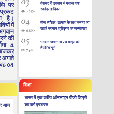
03
देशभर में धूमधाम से मनाया गया
िथि पर
स्वतंत्रता दिवस
 प्रकट
7.9K+
04
ा है।
तीज-त्यौहारः उत्साह के साथ मनाया जा
दियों में
रहा है भगवान श्रीकृष्ण का जन्‍मोत्‍सव
 भगवान
6.8K+
05
करने की
भगवान जगन्नाथ रथ यात्रा की
्णिमा 4
तैयारियां पूर्ण
8 बजकर
7.9K+
र अगले
ुबह 04
शिक्षा
भारत में एक वर्षीय ऑनलाइन पीजी डिग्री
का मार्ग प्रशस्त
वार आज