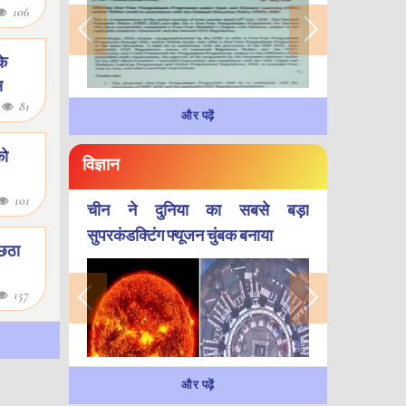
106
के
स
0
81
और पढ़ें
को
विज्ञान
101
चीन ने दुनिया का सबसे बड़ा
सुपरकंडक्टिंग फ्यूजन चुंबक बनाया
 छठा
157
और पढ़ें