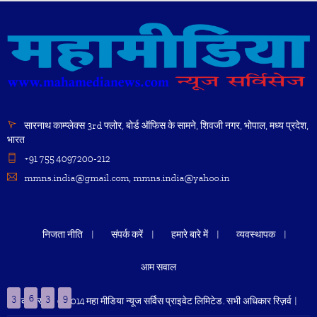
सारनाथ काम्प्लेक्स 3rd फ्लोर, बोर्ड ऑफिस के सामने, शिवजी नगर, भोपाल, मध्य प्रदेश,
भारत
+91 755 4097200-212
mmns.india@gmail.com, mmns.india@yahoo.in
निजता नीति
संपर्क करें
हमारे बारे में
व्यवस्थापक
आम सवाल
3
6
3
9
कॉपीराइट © 2014 महा मीडिया न्यूज सर्विस प्राइवेट लिमिटेड. सभी अधिकार रिज़र्व |