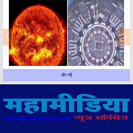
और पढ़ें