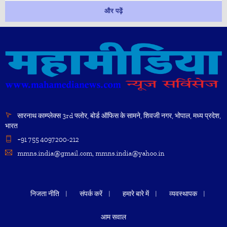
और पढ़ें
सारनाथ काम्प्लेक्स 3rd फ्लोर, बोर्ड ऑफिस के सामने, शिवजी नगर, भोपाल, मध्य प्रदेश,
भारत
+91 755 4097200-212
mmns.india@gmail.com, mmns.india@yahoo.in
निजता नीति
संपर्क करें
हमारे बारे में
व्यवस्थापक
आम सवाल